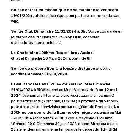
locale.
Soirée entretien mécanique de sa machine
le Vendredi
19/01/2024,
atelier mécanique pour parfaire l’entretien de son
vélo.
Sortie Club Dimanche 11/02/2024 à 9h :
Sortie conviviale et
retour vin chaud / Galette / Réunion Club, concours
d’anecdotes l’après-midi ! 🙂
La Chatelaine 100kms Route libre / Audax /
Gravel
Dimanche 10 Mars 2024 à partir de 8h
Soirée de préparation à la longue distance
et sortie
nocturne le Samedi 06/04/2024.
Laval Cancale Laval 200 – 250kms
Route le Dimanche
21/04/2024 à 6hWeek end au Mont Ventoux
du 8 au 12 mai
2024
, événement interne au club, réservation d’un camping
pour participants (+proches, familles) à proximité du Ventoux
pour des sorties conviviales autour du géant de Provence !
Un
200kms parcours de la flamme olympique
organisé en Mai
– Juin 2024 (en interne)Le Flirt avec la Mayenne ! 626 kms
! Samedi 29 & Dimanche 30 juin 2024 départ 6h retour avant
20h le lendemain, en même temps que le départ du TdF, BRM