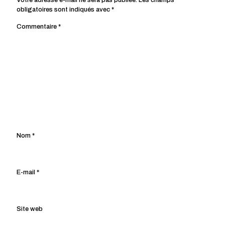
Votre adresse e-mail ne sera pas publiée.
Les champs
obligatoires sont indiqués avec
*
Commentaire
*
Nom
*
E-mail
*
Site web