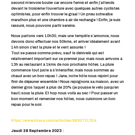
second m’envoie bouler car encore fermé et enfin j’attends
devant le troisième l’ouverture avec quelques autres cyclistes
optimistes, pour enfin trouver le graal ! Un pneu schwalbe
marathon plus et une chambre à air de rechange ! Enfin, je suis
rassuré, nous pouvons partir sereins.
Nous partons vers 10h30, mais une tempête s’annonce, nous
devons donc effectuer nos 50kms, et arriver idéalement avant
14h sinon c’est la pluie et le vent assurés !
Tout se passe comme prévu, sauf le dénivelé qui est
relativement important sur ce premier jour, mais nous arrivons à
13h au restaurant à 1kms de nos prochains hôtes. La pluie
commence tout juste à s’intensifier, mais nous sommes au
chaud avec un bon repas ! Jane, notre hôte nous rejoint pour
finir de déjeuner ensemble ! Nous rejoignons sa maison, avec un
dernier gros taquet à plus de 20% (je pousse le vélo jusqu’en
haut) sous la pluie. Et hop nous voilà au sec ! Pour passer un
bon moment et remercier nos hôtes, nous cuisinons un bon
repas pour le soir.
https://www.strava.com/activities/9930721324
Jeudi 28 Septembre 2023 :