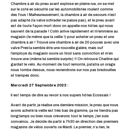
Chambre à air du pneu avant explose en pleine rue, on se met
sur le coté en sécurité car les automobilistes roulent comme
des fous ! Malheureusement, la chambre à air de secours n’est
pas adapté (la valve schrader ne passe pas), et le pneu avant
est de toute façon mort donc on appelle nos hôtes qui nous
sauvent de la panade ! Colin arrive rapidement et m’emmène au
magasin (le même que la veille !) pour acheter un pneu et une
chambre à air ! Trouvé une chambre à air de 20 pouces avec une
valve Presta semble être une nouvelle galère, mais ouf
l’employé du magasin ouvre un tiroir sans conviction et m’en
trouve une (même lui semble surpris) !! On retrouve Charline qui
gardait le vélo. Au moment de tout remonté, patatra un orage
nous tombe dessus, nous reviendrons sur nos pas bredouilles
et trempés donc.
Mercredi 27 Septembre 2023 :
Il est temps de dire au revoir à nos supers hôtes Ecossais !
Avant de partir, je réalise une dernière mission, le pneu que nous
avons acheté la veille est très bas de gamme, ça ne tiendra pas
longtemps ou bien nous crèverons tout le temps, j’en suis
convaincu. Je décide de partir à 7h30 en direction des premiers
magasins de vélos ouverts ce Mardi. Le premier, n’a rien, le