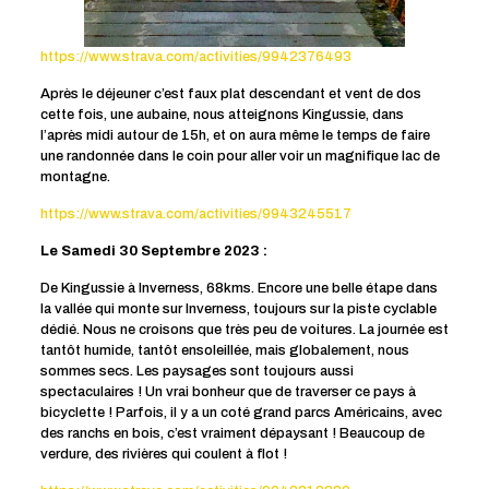
https://www.strava.com/activities/9942376493
Après le déjeuner c’est faux plat descendant et vent de dos
cette fois, une aubaine, nous atteignons Kingussie, dans
l’après midi autour de 15h, et on aura même le temps de faire
une randonnée dans le coin pour aller voir un magnifique lac de
montagne.
https://www.strava.com/activities/9943245517
Le Samedi 30 Septembre 2023 :
De Kingussie à Inverness, 68kms. Encore une belle étape dans
la vallée qui monte sur Inverness, toujours sur la piste cyclable
dédié. Nous ne croisons que très peu de voitures. La journée est
tantôt humide, tantôt ensoleillée, mais globalement, nous
sommes secs. Les paysages sont toujours aussi
spectaculaires ! Un vrai bonheur que de traverser ce pays à
bicyclette ! Parfois, il y a un coté grand parcs Américains, avec
des ranchs en bois, c’est vraiment dépaysant ! Beaucoup de
verdure, des rivières qui coulent à flot !