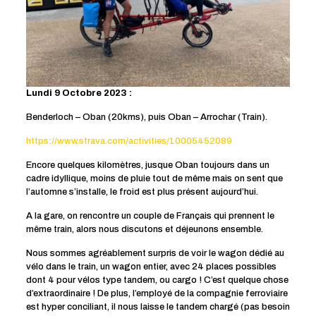
Lundi 9 Octobre 2023 :
Benderloch – Oban (20kms), puis Oban – Arrochar (Train).
https://www.strava.com/activities/10005452089
Encore quelques kilomètres, jusque Oban toujours dans un
cadre idyllique, moins de pluie tout de même mais on sent que
l’automne s’installe, le froid est plus présent aujourd’hui.
A la gare, on rencontre un couple de Français qui prennent le
même train, alors nous discutons et déjeunons ensemble.
Nous sommes agréablement surpris de voir le wagon dédié au
vélo dans le train, un wagon entier, avec 24 places possibles
dont 4 pour vélos type tandem, ou cargo ! C’est quelque chose
d’extraordinaire ! De plus, l’employé de la compagnie ferroviaire
est hyper conciliant, il nous laisse le tandem chargé (pas besoin