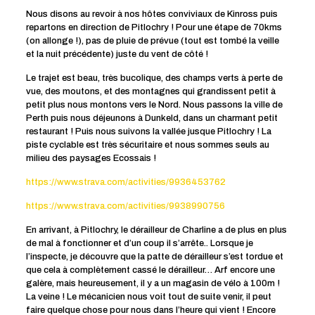
Nous disons au revoir à nos hôtes conviviaux de Kinross puis
repartons en direction de Pitlochry ! Pour une étape de 70kms
(on allonge !), pas de pluie de prévue (tout est tombé la veille
et la nuit précédente) juste du vent de côté !
Le trajet est beau, très bucolique, des champs verts à perte de
vue, des moutons, et des montagnes qui grandissent petit à
petit plus nous montons vers le Nord. Nous passons la ville de
Perth puis nous déjeunons à Dunkeld, dans un charmant petit
restaurant ! Puis nous suivons la vallée jusque Pitlochry ! La
piste cyclable est très sécuritaire et nous sommes seuls au
milieu des paysages Ecossais !
https://www.strava.com/activities/9936453762
https://www.strava.com/activities/9938990756
En arrivant, à Pitlochry, le dérailleur de Charline a de plus en plus
de mal à fonctionner et d’un coup il s’arrête.. Lorsque je
l’inspecte, je découvre que la patte de dérailleur s’est tordue et
que cela à complètement cassé le dérailleur… Arf encore une
galère, mais heureusement, il y a un magasin de vélo à 100m !
La veine ! Le mécanicien nous voit tout de suite venir, il peut
faire quelque chose pour nous dans l’heure qui vient ! Encore