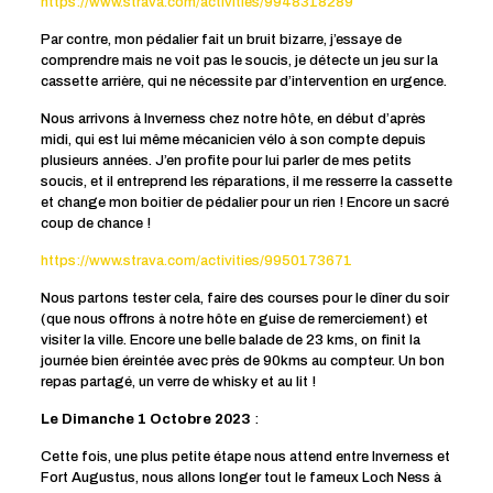
https://www.strava.com/activities/9948318289
Par contre, mon pédalier fait un bruit bizarre, j’essaye de
comprendre mais ne voit pas le soucis, je détecte un jeu sur la
cassette arrière, qui ne nécessite par d’intervention en urgence.
Nous arrivons à Inverness chez notre hôte, en début d’après
midi, qui est lui même mécanicien vélo à son compte depuis
plusieurs années. J’en profite pour lui parler de mes petits
soucis, et il entreprend les réparations, il me resserre la cassette
et change mon boitier de pédalier pour un rien ! Encore un sacré
coup de chance !
https://www.strava.com/activities/9950173671
Nous partons tester cela, faire des courses pour le dîner du soir
(que nous offrons à notre hôte en guise de remerciement) et
visiter la ville. Encore une belle balade de 23 kms, on finit la
journée bien éreintée avec près de 90kms au compteur. Un bon
repas partagé, un verre de whisky et au lit !
Le Dimanche 1 Octobre 2023
:
Cette fois, une plus petite étape nous attend entre Inverness et
Fort Augustus, nous allons longer tout le fameux Loch Ness à