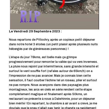
Le Vendredi 29 Septembre 2023 :
Nous repartons de Pitlochry, après un copieux petit déjeuner
dans notre hotel 3 étoiles (un petit plaisir après plusieurs nuits
hébergés par de généreuses personnes) !
L’étape du jour 78kms, est belle mais ça grimpe
progressivement pour remonter la vallée qui va vers Inverness.
La pluie nous rejoint par intermittence, sans grande intensité et
surtout le vent souffle fort (rafales autour de 65km/h) on a
l’impression de ne pas avancer. Mais je connais bien cette
sensation, il faut courber l’échine tel un roseau, plier et surtout
ne pas rompre. Nous avançons dans des paysages plus
montagneux, les arcs en ciels en série rendent cette étape
complètement magique et finalement après 50kms, un
restaurant se présente à nous à Dalwhinnie, pour un déjeuner
bien mérité ! En repartant, la chambre à air avant a crevé, je me
doutais que le pneu n’allait pas tenir, je change ça rapidement