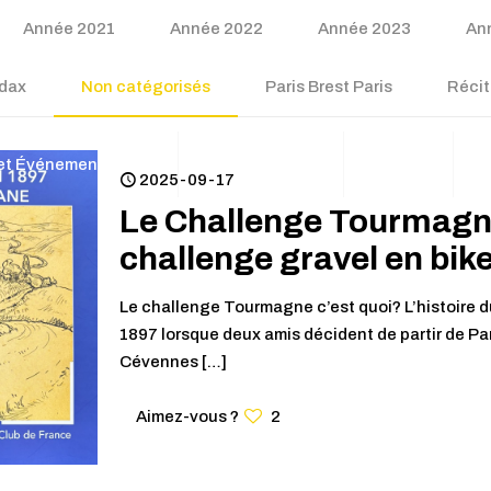
Année 2021
Année 2022
Année 2023
An
udax
Non catégorisés
Paris Brest Paris
Récit
 et Événements 2026
Calendrier Club
Contact
A
2025-09-17
Le Challenge Tourmagne
challenge gravel en bi
Le challenge Tourmagne c’est quoi? L’histoir
1897 lorsque deux amis décident de partir de Par
Cévennes
[…]
Aimez-vous ?
2