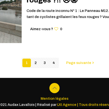
Code de la route inconnu N° 1 : Le Panneau M1
tant de cyclistes grillaient les feux rouges ? Vo
Aimez-vous ?
0
1
2
3
4
Page suivante
Mention légales
021 Audax Lavallois | Réalisé par
LXI Agence | Tous droits réser