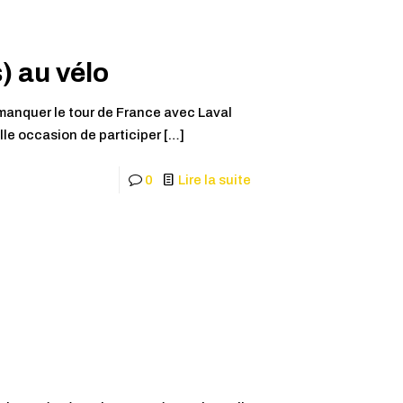
) au vélo
manquer le tour de France avec Laval
le occasion de participer
[…]
0
Lire la suite