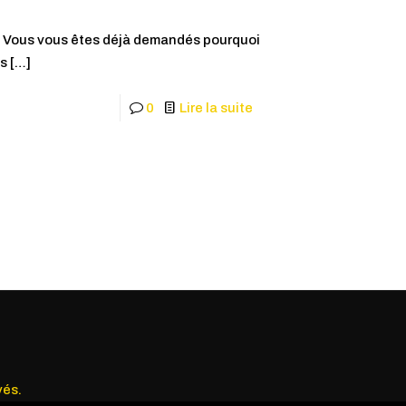
2. Vous vous êtes déjà demandés pourquoi
us
[…]
0
Lire la suite
vés.