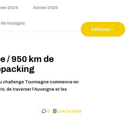
née 2024
Année 2025
 de Voyages
Adhésion
dhésion Annuelle
 / 950 km de
kepacking
e du challenge Tourmagne commence en
is, de traverser l’Auvergne et les
0
Lire la suite