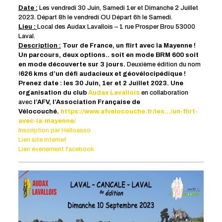
Date :
Les vendredi 30 Juin, Samedi 1er et Dimanche 2 Juillet
2023. Départ 8h le vendredi OU Départ 6h le Samedi.
Lieu :
Local des Audax Lavallois – 1 rue Prosper Brou 53000
Laval.
Description :
Tour de France, un flirt avec la Mayenne !
Un parcours, deux options.. soit en mode BRM 600 soit
en mode découverte sur 3 jours.
Deuxième édition du nom
!
626 kms d’un défi audacieux et géovélocipédique !
Prenez date : les 30 Juin, 1er et 2 Juillet 2023. Une
organisation du club
Audax Lavallois
en collaboration
avec
l’AFV, l’Association Française de
Vélocouché.
https://www.afvelocouche.fr/les…/un-flirt-
avec-la-mayenne/
Inscription par Helloasso
Lien site internet
Lien évènement facebook