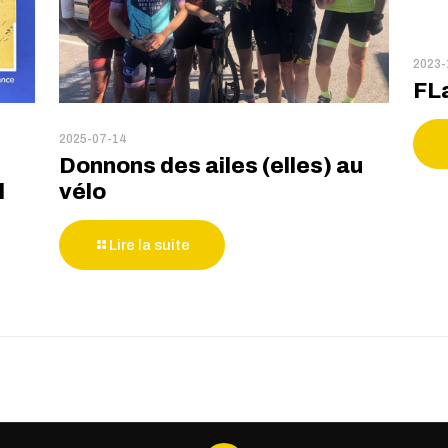
2023-
FL
2025-07-14
Donnons des ailes (elles) au
l
vélo
Lire la suite