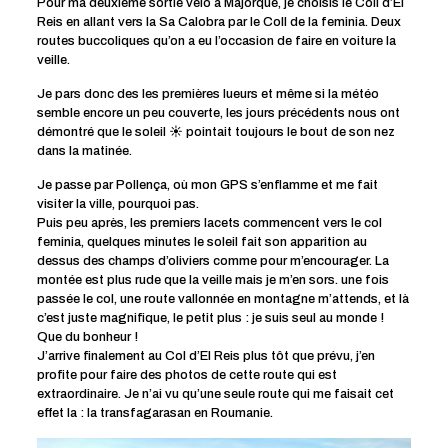
Pour ma deuxième sortie vélo à Majorque, je choisis le Coll d’El
Reis en allant vers la Sa Calobra par le Coll de la feminia. Deux
routes buccoliques qu’on a eu l’occasion de faire en voiture la
veille.
Je pars donc des les premières lueurs et même si la météo
semble encore un peu couverte, les jours précédents nous ont
démontré que le soleil ☀️ pointait toujours le bout de son nez
dans la matinée.
Je passe par Pollença, où mon GPS s’enflamme et me fait
visiter la ville, pourquoi pas.
Puis peu après, les premiers lacets commencent vers le col
feminia, quelques minutes le soleil fait son apparition au
dessus des champs d’oliviers comme pour m’encourager. La
montée est plus rude que la veille mais je m’en sors. une fois
passée le col, une route vallonnée en montagne m’attends, et là
c’est juste magnifique, le petit plus : je suis seul au monde !
Que du bonheur !
J’arrive finalement au Col d’El Reis plus tôt que prévu, j’en
profite pour faire des photos de cette route qui est
extraordinaire. Je n’ai vu qu’une seule route qui me faisait cet
effet la : la transfagarasan en Roumanie.