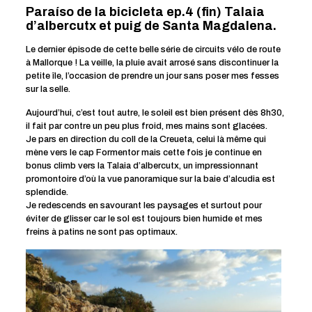
Paraíso de la bicicleta ep.4 (fin) Talaia
d’albercutx et puig de Santa Magdalena.
Le dernier épisode de cette belle série de circuits vélo de route
à Mallorque ! La veille, la pluie avait arrosé sans discontinuer la
petite île, l’occasion de prendre un jour sans poser mes fesses
sur la selle.
Aujourd’hui, c’est tout autre, le soleil est bien présent dès 8h30,
il fait par contre un peu plus froid, mes mains sont glacées.
Je pars en direction du coll de la Creueta, celui là même qui
mène vers le cap Formentor mais cette fois je continue en
bonus climb vers la Talaia d’albercutx, un impressionnant
promontoire d’où la vue panoramique sur la baie d’alcudia est
splendide.
Je redescends en savourant les paysages et surtout pour
éviter de glisser car le sol est toujours bien humide et mes
freins à patins ne sont pas optimaux.