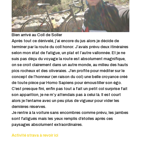
Bien arrivé au Coll de Soller
Après tout ce dénivelé, j’ai encore du jus alors je décide de
terminer par la route du coll honor. J’avais prévu deux itinéraires
selon mon état de fatigue, un plat et l’autre vallonnée. Et je ne
suis pas déçu du voyage la route est absolument magnifique,
on se croit clairement dans un autre monde, au milieu des hauts
pics rocheux et des oliveraies. J’en profite pour méditer sur le
concept de l’honneur (en raison du col) une belle croyance créé
de toute pièce par Homo Sapiens pour émoustiller son égo.
C’est presque fini, enfin pas tout a fait un petit col surprise fait
son apparition, je ne m’y attendais pas à celui là. Il est court
alors je l’entame avec un peu plus de vigueur pour vider les
dernières réserves.
Je rentre à la voiture sans encombres comme prévu, les jambes
sont fatigués mais les yeux remplis d’étoiles après ces
paysages absolument extraordinaires.
Activité strava à revoir ici